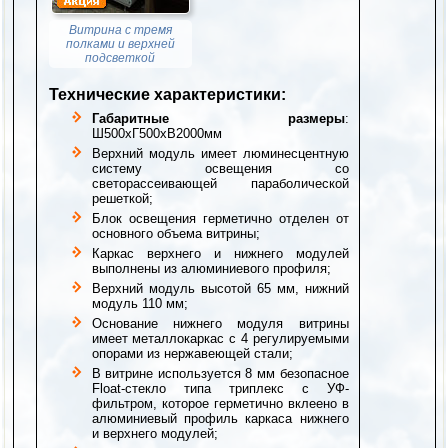
Витрина с тремя
полками и верхней
подсветкой
Технические характеристики:
Габаритные размеры
:
Ш500хГ500хВ2000мм
Верхний модуль имеет люминесцентную
систему освещения со
светорассеивающей параболической
решеткой;
Блок освещения герметично отделен от
основного объема витрины;
Каркас верхнего и нижнего модулей
выполнены из алюминиевого профиля;
Верхний модуль высотой 65 мм, нижний
модуль 110 мм;
Основание нижнего модуля витрины
имеет металлокаркас с 4 регулируемыми
опорами из нержавеющей стали;
В витрине используется 8 мм безопасное
Float-стекло типа триплекс с УФ-
фильтром, которое герметично вклеено в
алюминиевый профиль каркаса нижнего
и верхнего модулей;