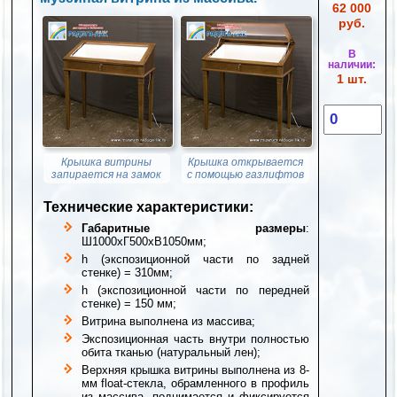
62 000
руб.
В
наличии:
1 шт.
Крышка витрины
Крышка открывается
запирается на замок
с помощью газлифтов
Технические характеристики:
Габаритные размеры
:
Ш1000хГ500хВ1050мм;
h (экспозиционной части по задней
стенке) = 310мм;
h (экспозиционной части по передней
стенке) = 150 мм;
Витрина выполнена из массива;
Экспозиционная часть внутри полностью
обита тканью (натуральный лен);
Верхняя крышка витрины выполнена из 8-
мм float-стекла, обрамленного в профиль
из массива, поднимается и фиксируется