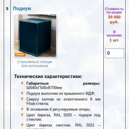
Подиум
5
Стоимость
по акции:
20 080
руб.
В
наличии:
1 шт.
Стеклянный подиум
для экспонатов
Технические характеристики:
Габаритные размеры
:
Ш540хГ540хВ700мм
Подиум выполнен из крашенного МДФ;
Сверху колпак из осветленного 8 мм
Float-стекла;
В основании 4 регулируемые опоры;
Цвет бирюза, RAL 5020 – подиум под
стеклом;
Цвет бирюза светлая, RAL 5021 –