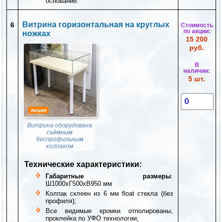
основание.
Витрина горизонтальная на круглых
6
Стоимость
по акции:
ножках
15 200
руб.
В
наличии:
5 шт.
Витрина оборудована
съёмным
беспрофильным
колпаком
Технические характеристики:
Габаритные размеры
:
Ш1000xГ500xВ950 мм
Колпак склеен из 6 мм float стекла (без
профиля);
Все видимые кромки отполированы,
проклейка по УФО технологии;