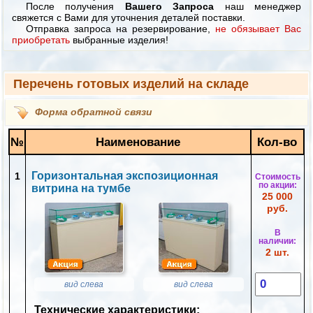
После получения
Вашего Запроса
наш менеджер
свяжется с Вами для уточнения деталей поставки.
Отправка запроса на резервирование,
не обязывает Вас
приобретать
выбранные изделия!
Перечень готовых изделий на складе
Форма обратной связи
№
Наименование
Кол-во
Горизонтальная экспозиционная
1
Стоимость
по акции:
витрина на тумбе
25 000
руб.
В
наличии:
2 шт.
вид слева
вид слева
Технические характеристики: