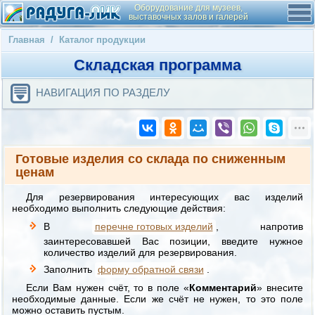
Оборудование для музеев,
выставочных залов и галерей
Главная
/
Каталог продукции
Складская программа
НАВИГАЦИЯ ПО РАЗДЕЛУ
Готовые изделия со склада по сниженным
ценам
Для резервирования интересующих вас изделий
необходимо выполнить следующие действия:
В
перечне готовых изделий
, напротив
заинтересовавшей Вас позиции, введите нужное
количество изделий для резервирования.
Заполнить
форму обратной связи
.
Если Вам нужен счёт, то в поле «
Комментарий
» внесите
необходимые данные. Если же счёт не нужен, то это поле
можно оставить пустым.