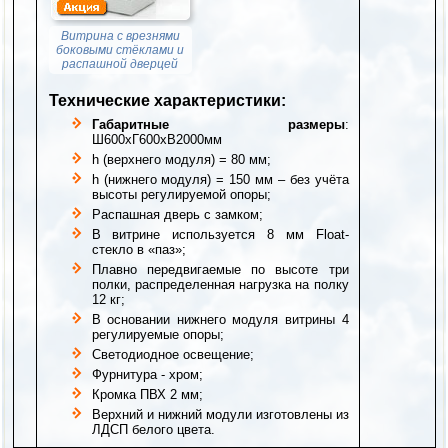
Витрина с врезнями
боковыми стёклами и
распашной дверцей
Технические характеристики:
Габаритные размеры
:
Ш600хГ600хВ2000мм
h (верхнего модуля) = 80 мм;
h (нижнего модуля) = 150 мм – без учёта
высоты регулируемой опоры;
Распашная дверь с замком;
В витрине используется 8 мм Float-
стекло в «паз»;
Плавно передвигаемые по высоте три
полки, распределенная нагрузка на полку
12 кг;
В основании нижнего модуля витрины 4
регулируемые опоры;
Светодиодное освещение;
Фурнитура - хром;
Кромка ПВХ 2 мм;
Верхний и нижний модули изготовлены из
ЛДСП белого цвета.