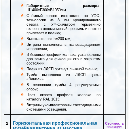
Габаритные размеры
:
Ш1400хГ300хВ1050мм
Съёмный колпак изготовлен по УФО-
технологии из 8 мм бронированного
стекла с УФ-фильтром герметично
вклеен в алюминиевый профиль и плотно
прилегает к полику;
Высота колпак h=200 мм;
Витрина выполнена в пылезащищенном
исполнении;
В боковые профили колпака установлены
два замка для фиксации его в закрытом
состоянии;
Полик из ЛДСП обтянут льняной тканью;
Тумба выполнена из ЛДСП цвета
«Ваниль»;
В основании тумбы 4 регулируемые
опоры;
Цвет окраса профиля колпака по
каталогу RAL 1013;
Витрины укомплектованы светодиодными
системами освещения.
Горизонтальная профессиональная
2
Стоимость
по акции:
музейная витрина из массива.